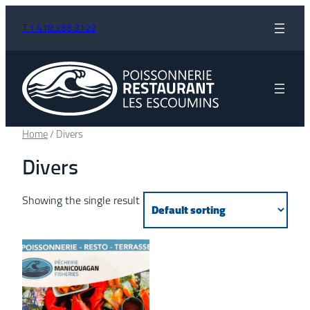
Aller
T 1 418.233.3122
au
contenu
Home
/ Divers
Divers
Showing the single result